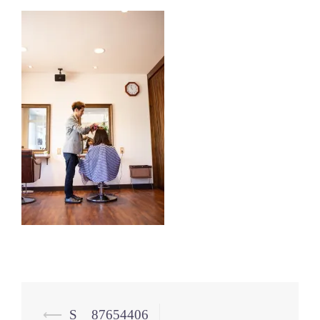
投
⟵
S__87654406