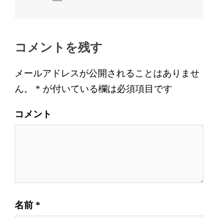
稿
ナ
ビ
コメントを残す
ゲ
ー
メールアドレスが公開されることはありませ
シ
ん。
*
が付いている欄は必須項目です
ョ
ン
コメント
名前
*