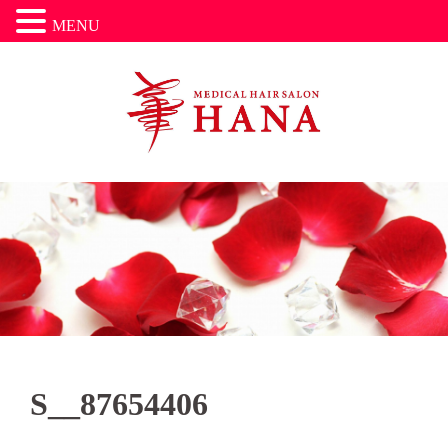
MENU
コ
ン
テ
ン
ツ
へ
ス
キ
ッ
プ
S__87654406