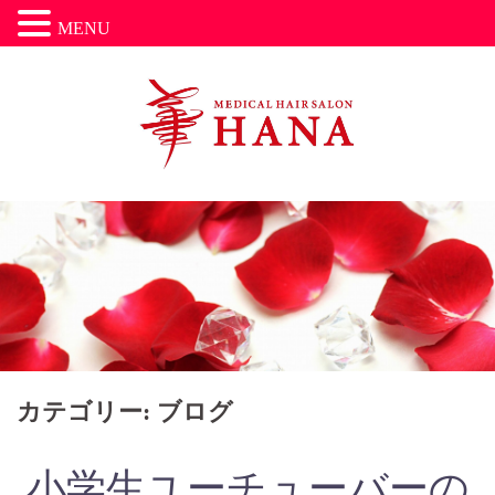
MENU
コ
ン
テ
ン
ツ
へ
ス
キ
ッ
プ
カテゴリー: ブログ
小学生ユーチューバーの