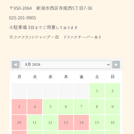
〒950-2064 新潟市西区寺尾西5丁目7-38
025-201-9905
※駐車場 3台までご用意しております
※フルフラットシャンプー台 ドリンクサーバーあり
月
火
水
木
金
土
日
1
2
3
4
5
6
7
8
9
10
11
12
13
14
15
16