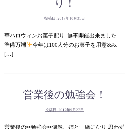
り！
投稿日:
2017年10月31日
華ハロウィンお菓子配り 無事開催出来ました
準備万端
今年は100人分のお菓子を用意&#x
[…]
営業後の勉強会！
投稿日:
2017年9月27日
営業後の✂︎勉強会✂︎偶然、姉と一緒になり 思わず