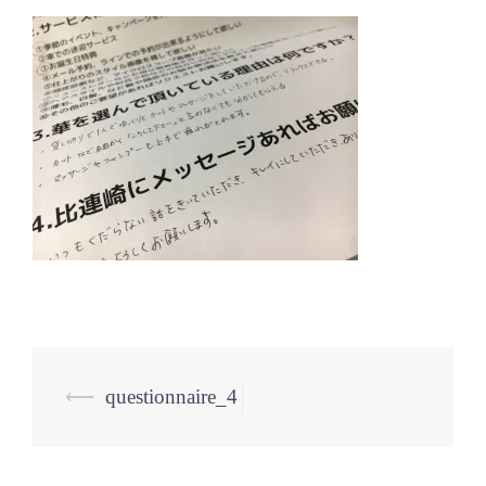
投
⟵
questionnaire_4
稿
ナ