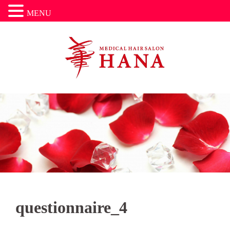
MENU
コ
ン
テ
ン
ツ
へ
ス
キ
ッ
プ
questionnaire_4