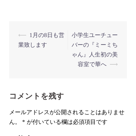
投
⟵
1月の8日も営
小学生ユーチュー
稿
業致します
バーの『ミーミち
ナ
ゃん』人生初の美
ビ
容室で華へ
⟶
ゲ
ー
シ
コメントを残す
ョ
ン
メールアドレスが公開されることはありませ
ん。
*
が付いている欄は必須項目です