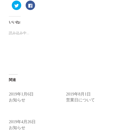
ク
Facebook
リ
で
ッ
共
ク
有
し
す
て
る
いいね:
Twitter
に
で
は
共
ク
読み込み中...
有
リ
(新
ッ
し
ク
い
し
ウ
て
ィ
く
ン
だ
ド
さ
ウ
い
で
(新
開
し
き
い
ま
ウ
関連
す)
ィ
ン
1月の営業について
8月の営業について
ド
ウ
2019年1月6日
2019年8月1日
で
開
お知らせ
営業日について
き
ま
ゴールデンウィーク中の営
す)
業と5月の定休日について
2019年4月26日
お知らせ