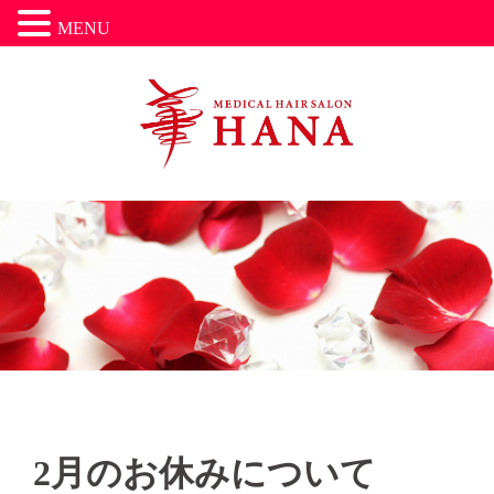
MENU
コ
ン
テ
ン
ツ
へ
ス
キ
ッ
プ
お知らせ
2月のお休みについて