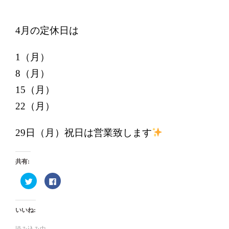
4月の定休日は
1（月）
8（月）
15（月）
22（月）
29日（月）祝日は営業致します
共有:
ク
Facebook
リ
で
ッ
共
ク
有
し
す
て
る
いいね:
Twitter
に
で
は
共
ク
読み込み中...