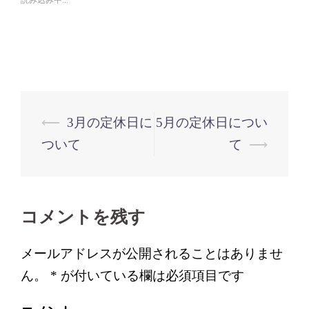
有
リ
(新
ッ
し
ク
い
し
ウ
て
ィ
く
ン
だ
ド
さ
ウ
い
で
(新
開
し
き
い
ま
ウ
す)
ィ
投
⟵
3月の定休日に
5月の定休日につい
ン
ド
稿
ウ
ついて
て
⟶
で
開
ナ
き
ま
ビ
す)
ゲ
コメントを残す
ー
シ
メールアドレスが公開されることはありませ
ョ
ん。
*
が付いている欄は必須項目です
ン