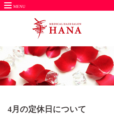
MENU
コ
ン
テ
ン
ツ
へ
ス
キ
ッ
プ
お知らせ
営業日について
4月の定休日について