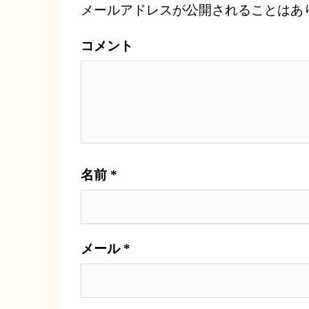
ー
メールアドレスが公開されることはあ
シ
ョ
コメント
ン
名前
*
メール
*