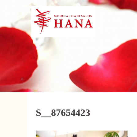
コ
ン
テ
ン
ツ
へ
ス
キ
ッ
プ
S__87654423