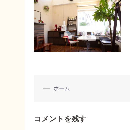
投
⟵
ホーム
稿
ナ
ビ
コメントを残す
ゲ