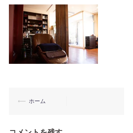
投
⟵
ホーム
稿
ナ
ビ
コメントを残す