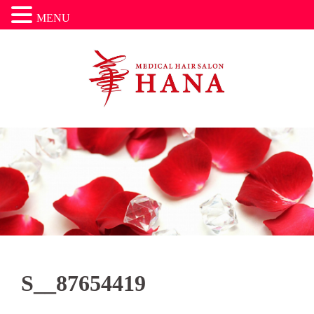
MENU
コ
ン
テ
ン
ツ
へ
ス
キ
ッ
プ
S__87654419